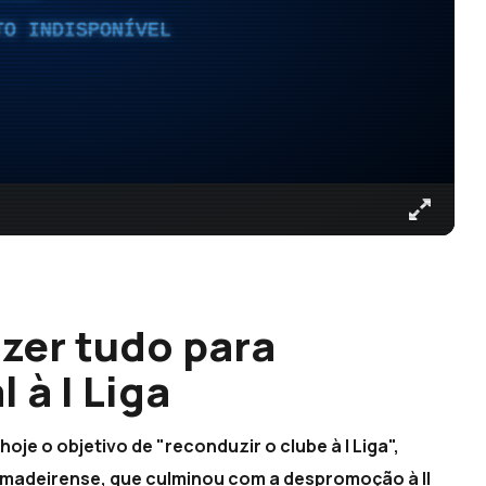
TO INDISPONÍVEL
zer tudo para
 à I Liga
oje o objetivo de "reconduzir o clube à I Liga",
madeirense, que culminou com a despromoção à II