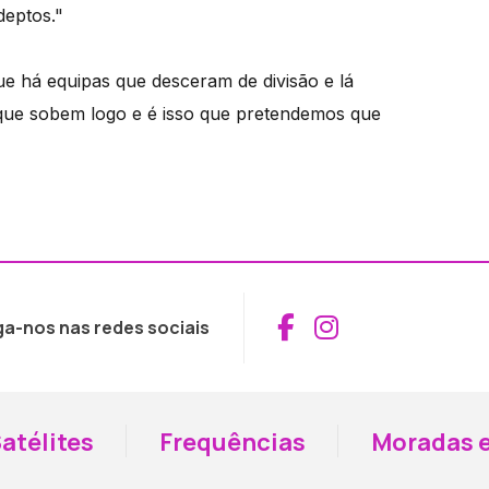
deptos."
ue há equipas que desceram de divisão e lá
ue sobem logo e é isso que pretendemos que
Aceder ao Fac
Aceder ao I
ga-nos nas redes sociais
atélites
Frequências
Moradas e