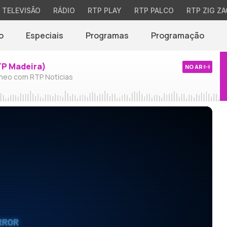
TELEVISÃO
RÁDIO
RTP PLAY
RTP PALCO
RTP ZIG ZA
o
Especiais
Programas
Programação
TP Madeira)
NO AR
neo com RTP Notícias
RROR