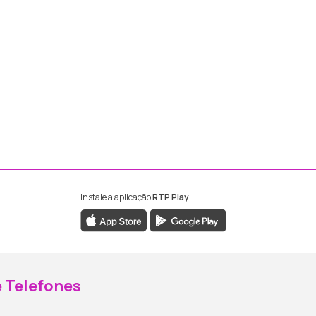
Instale a aplicação
RTP Play
ebook da RTP Madeira
nstagram da RTP Madeira
 Telefones