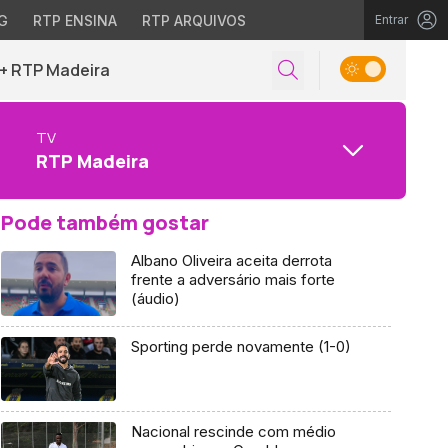
G
RTP ENSINA
RTP ARQUIVOS
Entrar
+ RTP Madeira
TV
RTP Madeira
Pode também gostar
Albano Oliveira aceita derrota
frente a adversário mais forte
(áudio)
Sporting perde novamente (1-0)
Nacional rescinde com médio