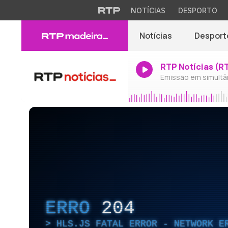
NOTÍCIAS
DESPORTO
Notícias
Desport
RTP Notícias (R
Emissão em simultâ
ERRO
204
HLS.JS FATAL ERROR - NETWORK E