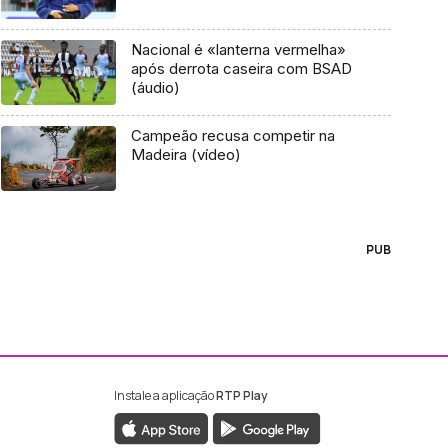
Nacional é «lanterna vermelha»
após derrota caseira com BSAD
(áudio)
Campeão recusa competir na
Madeira (vídeo)
PUB
Instale a aplicação
RTP Play
ebook da RTP Madeira
nstagram da RTP Madeira