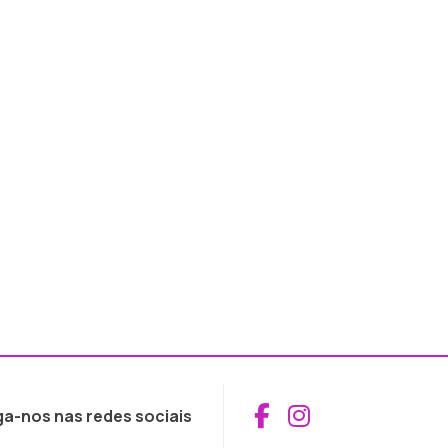
Aceder ao Fac
Aceder ao I
ga-nos nas redes sociais