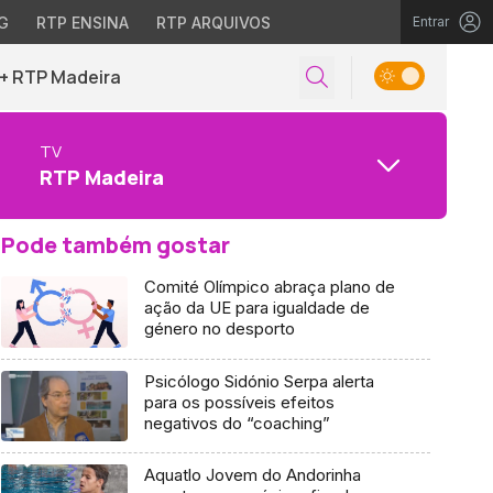
G
RTP ENSINA
RTP ARQUIVOS
Entrar
+ RTP Madeira
TV
RTP Madeira
Pode também gostar
Comité Olímpico abraça plano de
ação da UE para igualdade de
género no desporto
Psicólogo Sidónio Serpa alerta
para os possíveis efeitos
negativos do “coaching”
Aquatlo Jovem do Andorinha