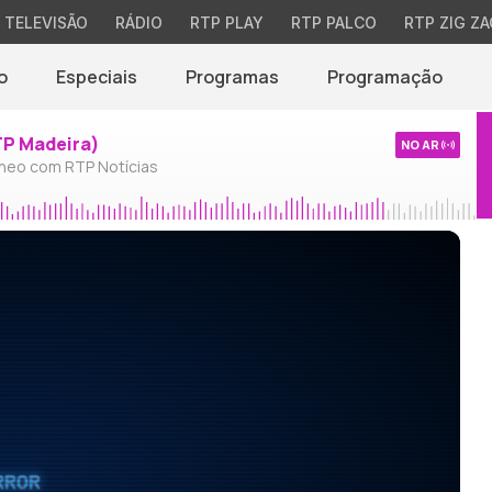
TELEVISÃO
RÁDIO
RTP PLAY
RTP PALCO
RTP ZIG ZA
o
Especiais
Programas
Programação
TP Madeira)
NO AR
neo com RTP Notícias
RROR