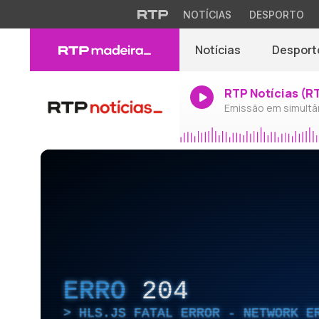
NOTÍCIAS
DESPORTO
Notícias
Desport
RTP Notícias (R
Emissão em simultâ
ERRO
204
HLS.JS FATAL ERROR - NETWORK E