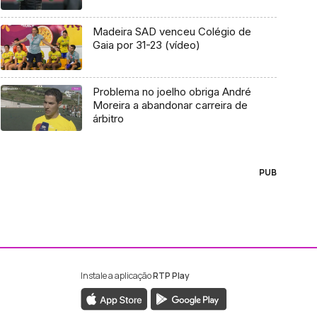
Madeira SAD venceu Colégio de
Gaia por 31-23 (vídeo)
Problema no joelho obriga André
Moreira a abandonar carreira de
árbitro
PUB
Instale a aplicação
RTP Play
ebook da RTP Madeira
nstagram da RTP Madeira