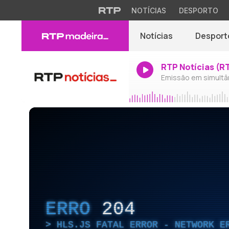
NOTÍCIAS
DESPORTO
Notícias
Desport
RTP Notícias (R
Emissão em simultâ
ERRO
204
HLS.JS FATAL ERROR - NETWORK E