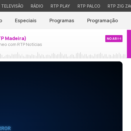
TELEVISÃO
RÁDIO
RTP PLAY
RTP PALCO
RTP ZIG ZA
o
Especiais
Programas
Programação
TP Madeira)
NO AR
neo com RTP Notícias
RROR