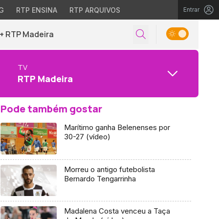
G
RTP ENSINA
RTP ARQUIVOS
Entrar
+ RTP Madeira
TV
RTP Madeira
Pode também gostar
Marítimo ganha Belenenses por
30-27 (vídeo)
Morreu o antigo futebolista
Bernardo Tengarrinha
Madalena Costa venceu a Taça