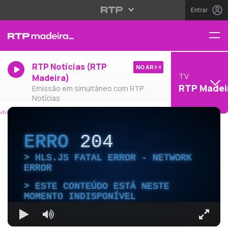
Entrar
RTP Notícias (RTP
NO AR
TV
Madeira)
RTP Madei
Emissão em simultâneo com RTP
Notícias
ERRO
204
HLS.JS FATAL ERROR - NETWORK
ERROR
ESTE CONTEÚDO ESTÁ NESTE
MOMENTO INDISPONÍVEL