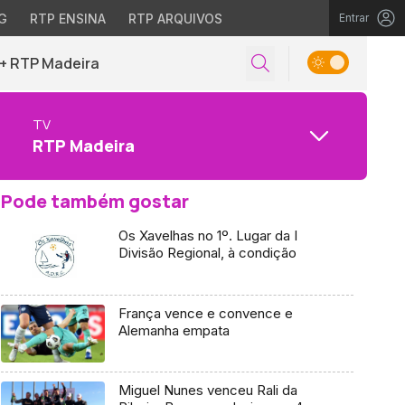
G
RTP ENSINA
RTP ARQUIVOS
Entrar
+ RTP Madeira
TV
RTP Madeira
Pode também gostar
Os Xavelhas no 1º. Lugar da I
Divisão Regional, à condição
França vence e convence e
Alemanha empata
Miguel Nunes venceu Rali da