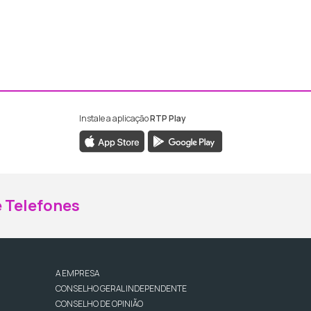
Instale a aplicação
RTP Play
ebook da RTP Madeira
nstagram da RTP Madeira
 Telefones
A EMPRESA
CONSELHO GERAL INDEPENDENTE
CONSELHO DE OPINIÃO