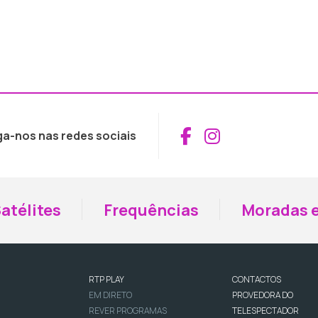
Aceder ao Fac
Aceder ao I
ga-nos nas redes sociais
atélites
Frequências
Moradas e
RTP PLAY
CONTACTOS
EM DIRETO
PROVEDORA DO
REVER PROGRAMAS
TELESPECTADOR