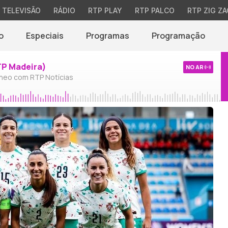
TELEVISÃO
RÁDIO
RTP PLAY
RTP PALCO
RTP ZIG ZA
o
Especiais
Programas
Programação
TP Madeira)
NO AR
neo com RTP Notícias