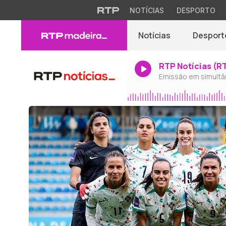
NOTÍCIAS
DESPORTO
Notícias
Desport
RTP Notícias (R
Emissão em simultâ