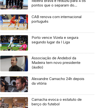
Ribeira Brava e reduziu para 4 os
pontos que o separam do
campeão regional
CAB renova com internacional
português
Porto vence Vizela e segura
segundo lugar da I Liga
Associação de Andebol da
Madeira tem novo presidente
(áudio)
Alexandre Camacho 24h depois
da vitória
Camacha evoca o estatuto de
berço do futebol