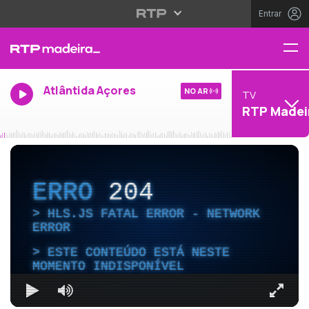
Entrar
Atlântida Açores
NO AR
TV
RTP Madei
ERRO
204
HLS.JS FATAL ERROR - NETWORK
ERROR
ESTE CONTEÚDO ESTÁ NESTE
MOMENTO INDISPONÍVEL