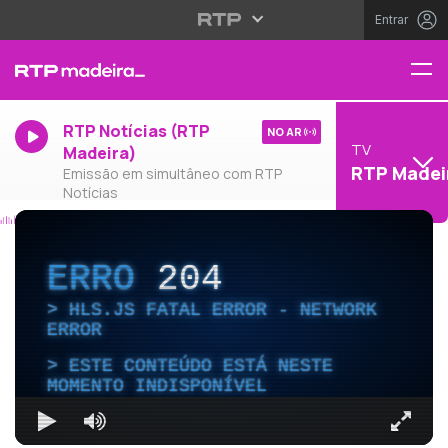
Entrar
RTP Notícias (RTP
NO AR
TV
Madeira)
RTP Madei
Emissão em simultâneo com RTP
Notícias
ERRO
204
HLS.JS FATAL ERROR - NETWORK
ERROR
ESTE CONTEÚDO ESTÁ NESTE
MOMENTO INDISPONÍVEL