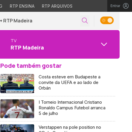
G
RTP ENSINA
RTP ARQUIVOS
Entrar
+ RTP Madeira
TV
RTP Madeira
Pode também gostar
Costa esteve em Budapeste a
convite da UEFA e ao lado de
Orbán
I Torneio Internacional Cristiano
Ronaldo Campus Futebol arranca
5 de julho
Verstappen na pole position no