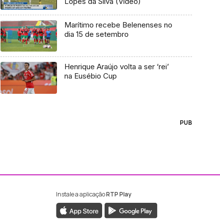
Lopes da Silva (Vídeo)
Marítimo recebe Belenenses no
dia 15 de setembro
Henrique Araújo volta a ser ‘rei’
na Eusébio Cup
PUB
Instale a aplicação
RTP Play
ebook da RTP Madeira
nstagram da RTP Madeira