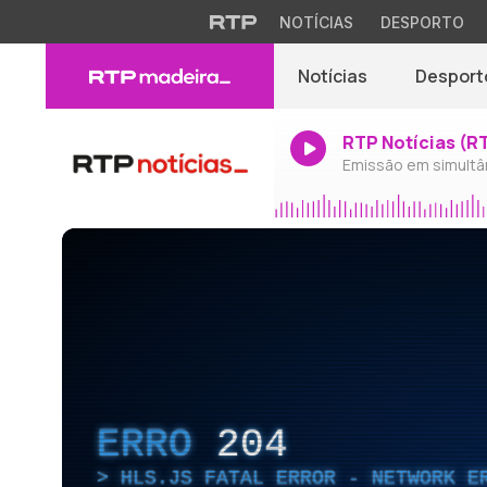
NOTÍCIAS
DESPORTO
Notícias
Desport
RTP Notícias (R
Emissão em simultâ
ERRO
204
HLS.JS FATAL ERROR - NETWORK E