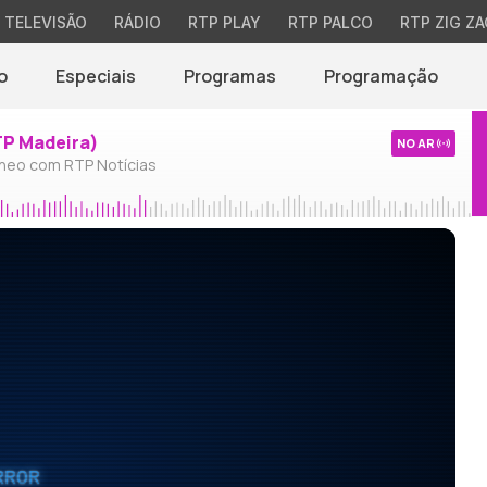
TELEVISÃO
RÁDIO
RTP PLAY
RTP PALCO
RTP ZIG ZA
o
Especiais
Programas
Programação
TP Madeira)
NO AR
neo com RTP Notícias
RROR