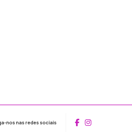
Aceder ao Fac
Aceder ao I
ga-nos nas redes sociais