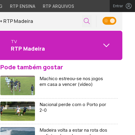
G
RTP ENSINA
RTP ARQUIVOS
Entrar
+ RTP Madeira
TV
RTP Madeira
Pode também gostar
Machico estreou-se nos jogos
em casa a vencer (vídeo)
Nacional perde com o Porto por
2-0
Madeira volta a estar na rota dos