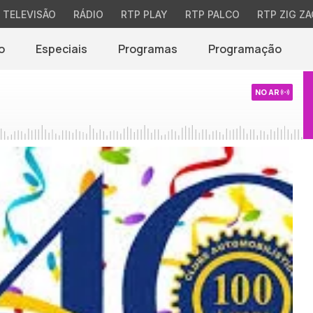
TELEVISÃO
RÁDIO
RTP PLAY
RTP PALCO
RTP ZIG ZA
o
Especiais
Programas
Programação
NO AR