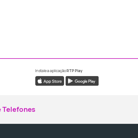
Instale a aplicação
RTP Play
ebook da RTP Madeira
nstagram da RTP Madeira
 Telefones