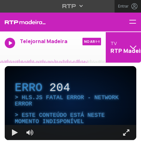
Entrar
Telejornal Madeira
NO AR
TV
RTP Madei
ERRO
204
HLS.JS FATAL ERROR - NETWORK
ERROR
ESTE CONTEÚDO ESTÁ NESTE
MOMENTO INDISPONÍVEL