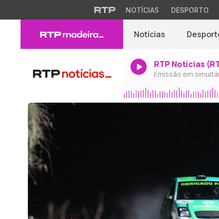
NOTÍCIAS
DESPORTO
Notícias
Desport
RTP Notícias (R
Emissão em simultâ