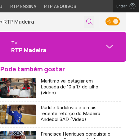
G
RTP ENSINA
RTP ARQUIVOS
Entrar
+ RTP Madeira
TV
RTP Madeira
Pode também gostar
Marítimo vai estagiar em
Lousada de 10 a 17 de julho
(vídeo)
Radule Radulovic é o mais
recente reforço do Madeira
Andebol SAD (Vídeo)
Francisca Henriques conquista o