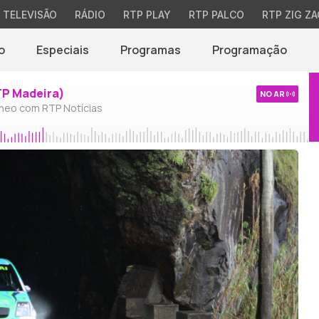
TELEVISÃO
RÁDIO
RTP PLAY
RTP PALCO
RTP ZIG ZA
o
Especiais
Programas
Programação
TP Madeira)
NO AR
neo com RTP Notícias