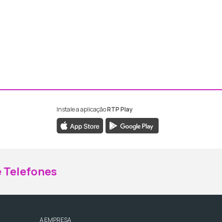
Instale a aplicação
RTP Play
ebook da RTP Madeira
nstagram da RTP Madeira
 Telefones
A EMPRESA