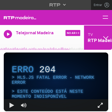
Entrar
Telejornal Madeira
NO AR
TV
RTP Madei
ERRO
204
HLS.JS FATAL ERROR - NETWORK
ERROR
ESTE CONTEÚDO ESTÁ NESTE
MOMENTO INDISPONÍVEL