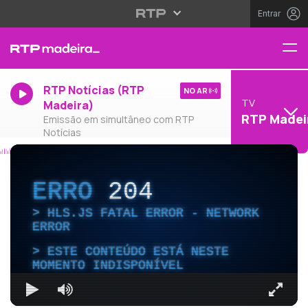
Entrar
RTP Notícias (RTP
NO AR
TV
Madeira)
RTP Madei
Emissão em simultâneo com RTP
Notícias
ERRO
204
HLS.JS FATAL ERROR - NETWORK
ERROR
ESTE CONTEÚDO ESTÁ NESTE
MOMENTO INDISPONÍVEL