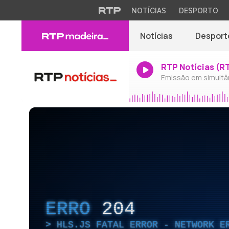
NOTÍCIAS
DESPORTO
Notícias
Desport
RTP Notícias (R
Emissão em simultâ
ERRO
204
HLS.JS FATAL ERROR - NETWORK E