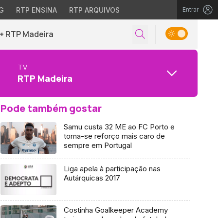
G
RTP ENSINA
RTP ARQUIVOS
Entrar
+ RTP Madeira
TV
RTP Madeira
Pode também gostar
Samu custa 32 ME ao FC Porto e
torna-se reforço mais caro de
sempre em Portugal
Liga apela à participação nas
Autárquicas 2017
Costinha Goalkeeper Academy