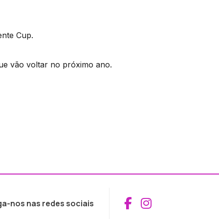
ente Cup.
ue vão voltar no próximo ano.
Aceder ao Fac
Aceder ao I
ga-nos nas redes sociais