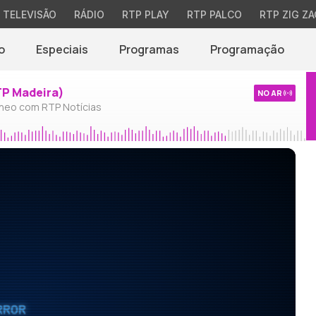
TELEVISÃO
RÁDIO
RTP PLAY
RTP PALCO
RTP ZIG ZA
o
Especiais
Programas
Programação
TP Madeira)
NO AR
neo com RTP Notícias
RROR