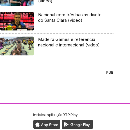
(vídeo)
Nacional com três baixas diante
do Santa Clara (vídeo)
Madeira Games é referência
nacional e internacional (vídeo)
PUB
Instale a aplicação
RTP Play
ebook da RTP Madeira
nstagram da RTP Madeira