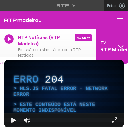
Entrar
RTP Notícias (RTP
NO AR
TV
Madeira)
RTP Madei
Emissão em simultâneo com RTP
Notícias
ERRO
204
HLS.JS FATAL ERROR - NETWORK
ERROR
ESTE CONTEÚDO ESTÁ NESTE
MOMENTO INDISPONÍVEL