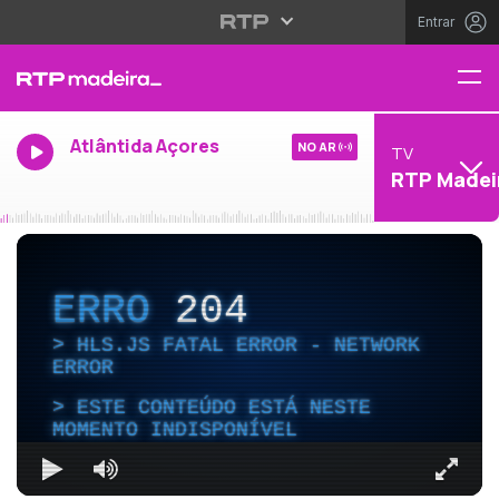
Entrar
Atlântida Açores
NO AR
TV
RTP Madei
ERRO
204
HLS.JS FATAL ERROR - NETWORK
ERROR
ESTE CONTEÚDO ESTÁ NESTE
MOMENTO INDISPONÍVEL