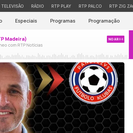
TELEVISÃO
RÁDIO
RTP PLAY
RTP PALCO
RTP ZIG ZA
o
Especiais
Programas
Programação
TP Madeira)
NO AR
neo com RTP Notícias