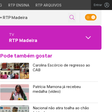
G
RTP ENSINA
RTP ARQUIVOS
Entrar
+ RTP Madeira
TV
RTP Madeira
Pode também gostar
Carolina Escórcio de regresso ao
CAB
Patrícia Mamona já recebeu
medalha (vídeo)
Nacional não atira toalha ao chão