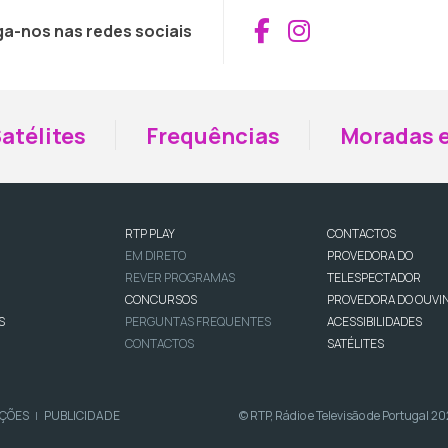
Aceder ao Fac
Aceder ao I
ga-nos nas redes sociais
atélites
Frequências
Moradas e
RTP PLAY
CONTACTOS
EM DIRETO
PROVEDORA DO
REVER PROGRAMAS
TELESPECTADOR
CONCURSOS
PROVEDORA DO OUVI
S
PERGUNTAS FREQUENTES
ACESSIBILIDADES
CONTACTOS
SATÉLITES
IÇÕES
PUBLICIDADE
© RTP, Rádio e Televisão de Portugal 2
|