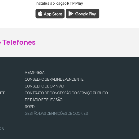
Instale a aplicação
RTP Play
ebook da RTP Madeira
nstagram da RTP Madeira
 Telefones
A EMPRESA
CONSELHO GERAL INDEPENDENTE
CONSELHO DE OPINIÃO
NTE
CONTRATO DE CONCESSÃO DO SERVIÇO PÚBLICO
DE RÁDIO E TELEVISÃO
RGPD
GESTÃO DAS DEFINIÇÕES DE COOKIES
026