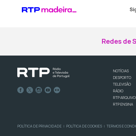
Si
Redes de S
NOTÍCIAS
DESPORTO
TELEVISÃO
RÁDIO
RTP ARQUIVO
RTP ENSINA
POLÍTICA DE PRIVACIDADE
POLÍTICA DE COOKIES
TERMOS E COND
|
|