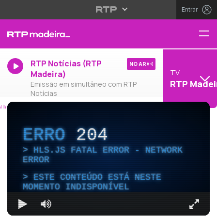
Entrar
RTP Notícias (RTP
NO AR
TV
Madeira)
RTP Madei
Emissão em simultâneo com RTP
Notícias
ERRO
204
HLS.JS FATAL ERROR - NETWORK
ERROR
ESTE CONTEÚDO ESTÁ NESTE
MOMENTO INDISPONÍVEL