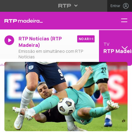
Entrar
RTP Notícias (RTP
NO AR
TV
Madeira)
RTP Madei
Emissão em simultâneo com RTP
Notícias