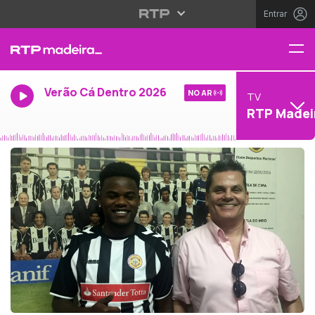
Entrar
Verão Cá Dentro 2026
NO AR
TV
RTP Madei