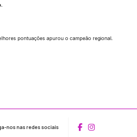
.
elhores pontuações apurou o campeão regional.
Aceder ao Fac
Aceder ao I
ga-nos nas redes sociais