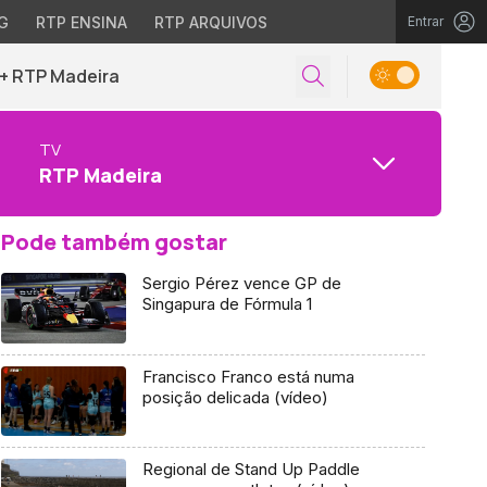
G
RTP ENSINA
RTP ARQUIVOS
Entrar
+ RTP Madeira
TV
RTP Madeira
Pode também gostar
Sergio Pérez vence GP de
Singapura de Fórmula 1
Francisco Franco está numa
posição delicada (vídeo)
Regional de Stand Up Paddle