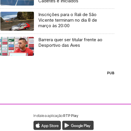
Cadetes e Iniciados
Inscrições para o Rali de São
Vicente terminam no dia 8 de
março às 20:00
Barrera quer ser titular frente ao
Desportivo das Aves
PUB
Instale a aplicação
RTP Play
ebook da RTP Madeira
nstagram da RTP Madeira