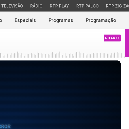
TELEVISÃO
RÁDIO
RTP PLAY
RTP PALCO
RTP ZIG ZA
o
Especiais
Programas
Programação
NO AR
RROR