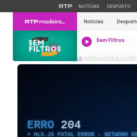
NOTÍCIAS
DESPORTO
Notícias
Desport
Sem Filtros
ERRO
204
HLS.JS FATAL ERROR - NETWORK E