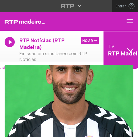
Entrar
RTP Notícias (RTP
NO AR
TV
Madeira)
RTP Madei
Emissão em simultâneo com RTP
Notícias