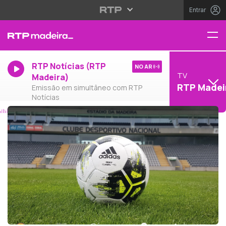
Entrar
RTP Notícias (RTP
NO AR
TV
Madeira)
RTP Madei
Emissão em simultâneo com RTP
Notícias