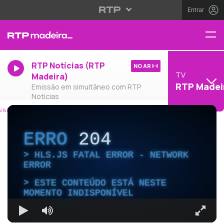
Entrar
RTP Notícias (RTP
NO AR
TV
Madeira)
RTP Madei
Emissão em simultâneo com RTP
Notícias
ERRO
204
HLS.JS FATAL ERROR - NETWORK
ERROR
ESTE CONTEÚDO ESTÁ NESTE
MOMENTO INDISPONÍVEL