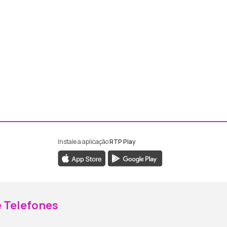
Instale a aplicação
RTP Play
ebook da RTP Madeira
nstagram da RTP Madeira
 Telefones