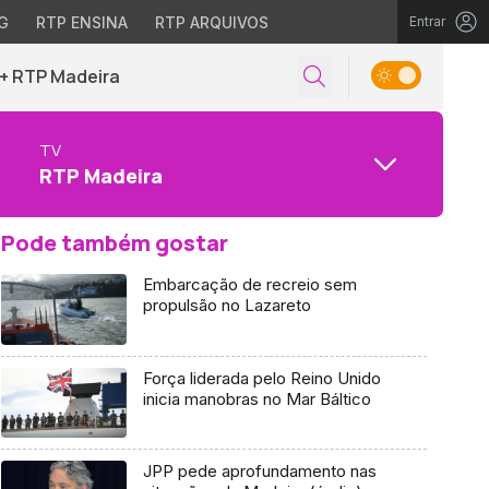
G
RTP ENSINA
RTP ARQUIVOS
Entrar
+ RTP Madeira
TV
RTP Madeira
Pode também gostar
Embarcação de recreio sem
propulsão no Lazareto
Força liderada pelo Reino Unido
inicia manobras no Mar Báltico
JPP pede aprofundamento nas