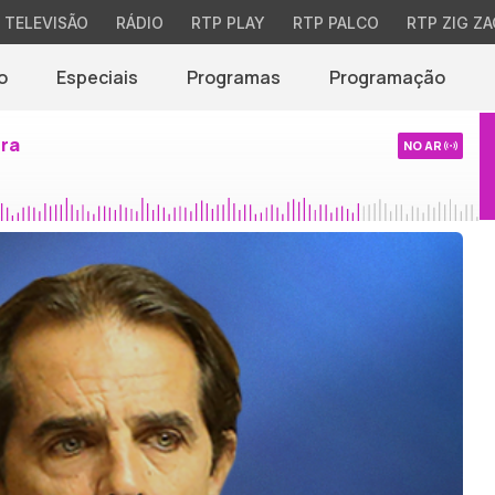
TELEVISÃO
RÁDIO
RTP PLAY
RTP PALCO
RTP ZIG ZA
o
Especiais
Programas
Programação
ira
NO AR