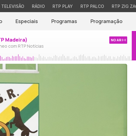
TELEVISÃO
RÁDIO
RTP PLAY
RTP PALCO
RTP ZIG ZA
o
Especiais
Programas
Programação
TP Madeira)
NO AR
neo com RTP Notícias