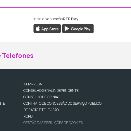
Instale a aplicação
RTP Play
ebook da RTP Madeira
nstagram da RTP Madeira
 Telefones
A EMPRESA
CONSELHO GERAL INDEPENDENTE
CONSELHO DE OPINIÃO
NTE
CONTRATO DE CONCESSÃO DO SERVIÇO PÚBLICO
DE RÁDIO E TELEVISÃO
RGPD
GESTÃO DAS DEFINIÇÕES DE COOKIES