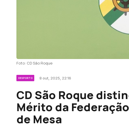
Foto: CD São Roque
8 out, 2025, 22:16
DESPORTO
CD São Roque disti
Mérito da Federação
de Mesa