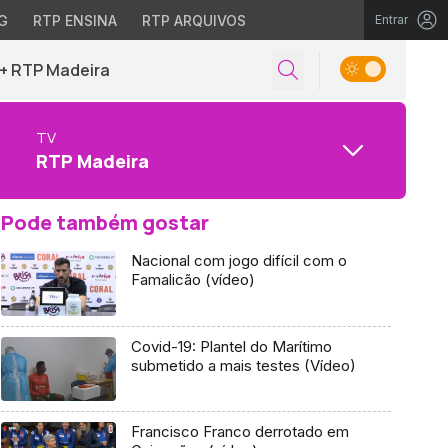
G
RTP ENSINA
RTP ARQUIVOS
Entrar
+ RTP Madeira
TV
RTP Madeira
Pode também gostar
Nacional com jogo difícil com o
Famalicão (vídeo)
Covid-19: Plantel do Marítimo
submetido a mais testes (Vídeo)
Francisco Franco derrotado em