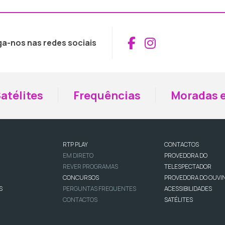
Aceder ao Fac
Aceder ao I
ga-nos nas redes sociais
atélites
Frequências
Moradas e
RTP PLAY
CONTACTOS
EM DIRETO
PROVEDORA DO
REVER PROGRAMAS
TELESPECTADOR
CONCURSOS
PROVEDORA DO OUVI
S
PERGUNTAS FREQUENTES
ACESSIBILIDADES
CONTACTOS
SATÉLITES