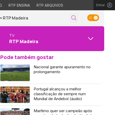
G
RTP ENSINA
RTP ARQUIVOS
Entrar
+ RTP Madeira
TV
RTP Madeira
Pode também gostar
Nacional garante apuramento no
prolongamento
Portugal alcançou a melhor
classificação de sempre num
Mundial de Andebol (áudio)
Marítimo quer ser campeão após