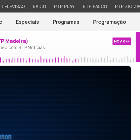
TELEVISÃO
RÁDIO
RTP PLAY
RTP PALCO
RTP ZIG ZA
o
Especiais
Programas
Programação
TP Madeira)
NO AR
neo com RTP Notícias
RROR