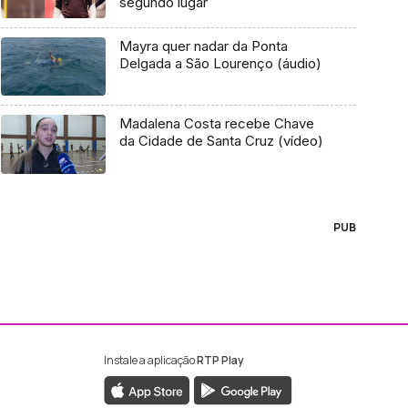
segundo lugar
Mayra quer nadar da Ponta
Delgada a São Lourenço (áudio)
Madalena Costa recebe Chave
da Cidade de Santa Cruz (vídeo)
PUB
Instale a aplicação
RTP Play
ebook da RTP Madeira
nstagram da RTP Madeira