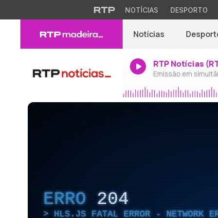
NOTÍCIAS
DESPORTO
Notícias
Desport
RTP Notícias (R
Emissão em simultâ
ERRO
204
HLS.JS FATAL ERROR - NETWORK E