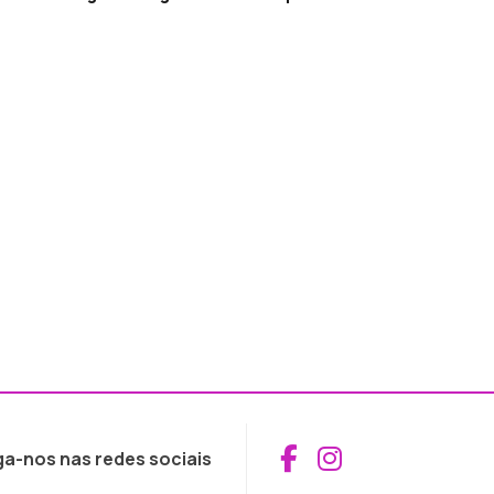
Aceder ao Fac
Aceder ao I
ga-nos nas redes sociais