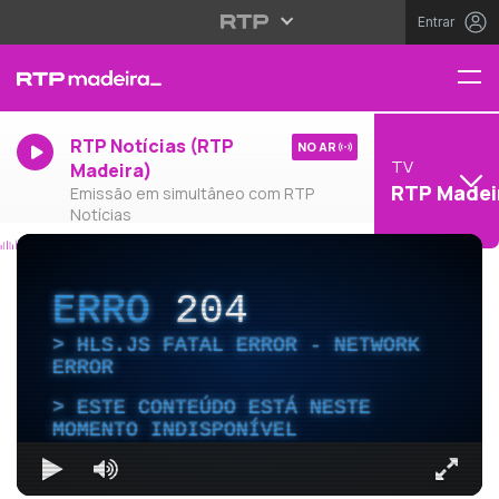
Entrar
RTP Notícias (RTP
NO AR
TV
Madeira)
RTP Madei
Emissão em simultâneo com RTP
Notícias
ERRO
204
HLS.JS FATAL ERROR - NETWORK
ERROR
ESTE CONTEÚDO ESTÁ NESTE
MOMENTO INDISPONÍVEL