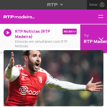
Entrar
RTP Notícias (RTP
NO AR
TV
Madeira)
RTP Madei
Emissão em simultâneo com RTP
Notícias