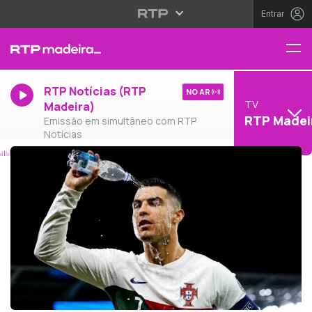
Entrar
RTP Notícias (RTP
NO AR
TV
Madeira)
RTP Madei
Emissão em simultâneo com RTP
Notícias