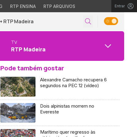
G
RTP ENSINA
RTP ARQUIVOS
Entrar
+ RTP Madeira
TV
RTP Madeira
Pode também gostar
Alexandre Camacho recupera 6
segundos na PEC 12 (vídeo)
Dois alpinistas morrem no
Evereste
Marítimo quer regresso às