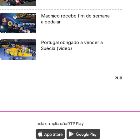
Machico recebe fim de semana
a pedalar
Portugal obrigado a vencer a
Suécia (vídeo)
PUB
Instale a aplicação
RTP Play
ebook da RTP Madeira
nstagram da RTP Madeira