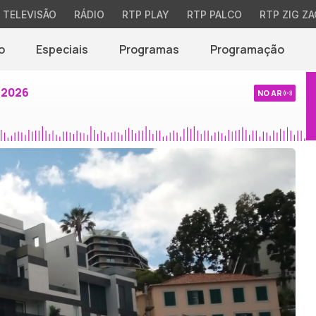
TELEVISÃO
RÁDIO
RTP PLAY
RTP PALCO
RTP ZIG ZA
o
Especiais
Programas
Programação
 2026
NO AR