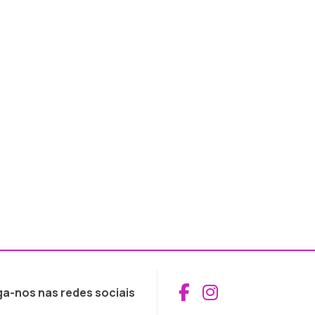
Aceder ao Fac
Aceder ao I
ga-nos nas redes sociais