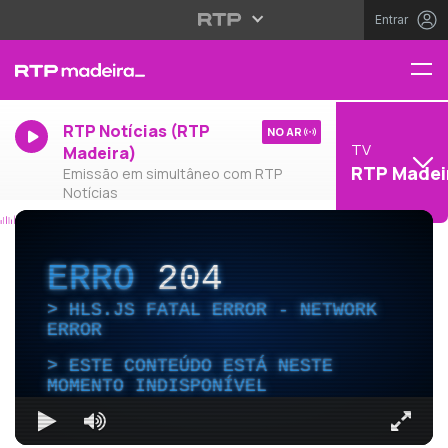
Entrar
RTP Notícias (RTP
NO AR
TV
Madeira)
RTP Madei
Emissão em simultâneo com RTP
Notícias
ERRO
204
HLS.JS FATAL ERROR - NETWORK
ERROR
ESTE CONTEÚDO ESTÁ NESTE
MOMENTO INDISPONÍVEL