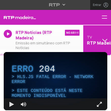
Entrar
RTP Notícias (RTP
NO AR
TV
Madeira)
RTP Madei
Emissão em simultâneo com RTP
Notícias
ERRO
204
HLS.JS FATAL ERROR - NETWORK
ERROR
ESTE CONTEÚDO ESTÁ NESTE
MOMENTO INDISPONÍVEL