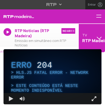
Entrar
RTP Notícias (RTP
NO AR
TV
Madeira)
RTP Madei
Emissão em simultâneo com RTP
Notícias
ERRO
204
HLS.JS FATAL ERROR - NETWORK
ERROR
ESTE CONTEÚDO ESTÁ NESTE
MOMENTO INDISPONÍVEL