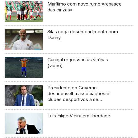
Marítimo com novo rumo «renasce
das cinzas»
Silas nega desentendimento com
Danny
Caniçal regressou às vitórias
(vídeo)
Presidente do Governo
desaconselha associações e
clubes desportivos a se
deslocarem ao Continente para
participar em provas nacionais.
Luís Filipe Vieira em liberdade
(Vídeo)