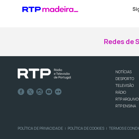
Si
Redes de S
NOTÍCIAS
DESPORTO
TELEVISÃO
RÁDIO
RTP ARQUIVO
RTP ENSINA
POLÍTICA DE PRIVACIDADE
POLÍTICA DE COOKIES
TERMOS E COND
|
|