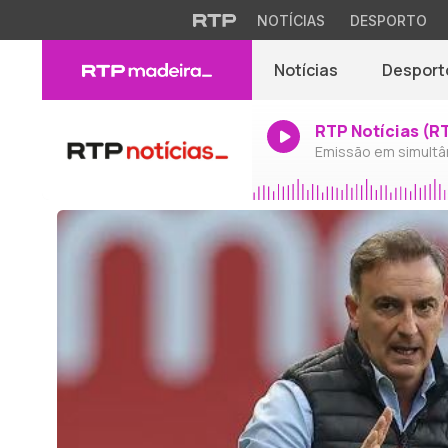
NOTÍCIAS
DESPORTO
Notícias
Desport
RTP Notícias (R
Emissão em simultâ