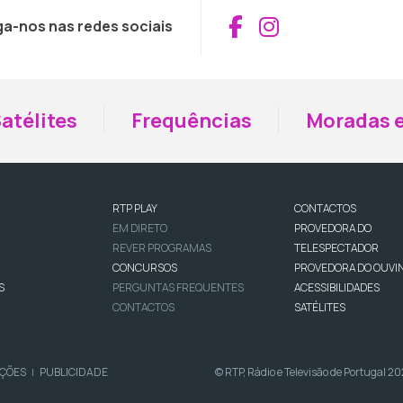
Aceder ao Fac
Aceder ao I
ga-nos nas redes sociais
atélites
Frequências
Moradas e
RTP PLAY
CONTACTOS
EM DIRETO
PROVEDORA DO
REVER PROGRAMAS
TELESPECTADOR
CONCURSOS
PROVEDORA DO OUVI
S
PERGUNTAS FREQUENTES
ACESSIBILIDADES
CONTACTOS
SATÉLITES
IÇÕES
PUBLICIDADE
© RTP, Rádio e Televisão de Portugal 2
|