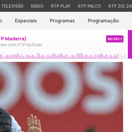
TELEVISÃO
RÁDIO
RTP PLAY
RTP PALCO
RTP ZIG ZA
o
Especiais
Programas
Programação
TP Madeira)
NO AR
neo com RTP Notícias