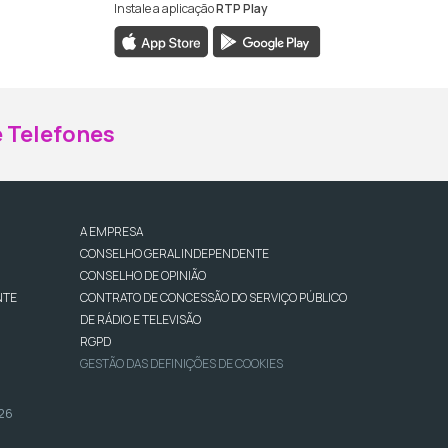
Instale a aplicação
RTP Play
ebook da RTP Madeira
nstagram da RTP Madeira
 Telefones
A EMPRESA
CONSELHO GERAL INDEPENDENTE
CONSELHO DE OPINIÃO
NTE
CONTRATO DE CONCESSÃO DO SERVIÇO PÚBLICO
DE RÁDIO E TELEVISÃO
RGPD
GESTÃO DAS DEFINIÇÕES DE COOKIES
026