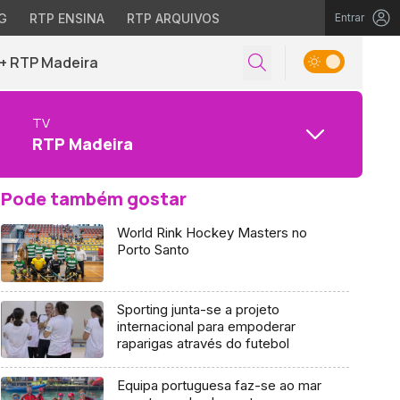
G
RTP ENSINA
RTP ARQUIVOS
Entrar
+ RTP Madeira
TV
RTP Madeira
Pode também gostar
World Rink Hockey Masters no
Porto Santo
Sporting junta-se a projeto
internacional para empoderar
raparigas através do futebol
Equipa portuguesa faz-se ao mar