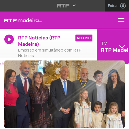
Entrar
RTP Notícias (RTP
NO AR
TV
Madeira)
RTP Madei
Emissão em simultâneo com RTP
Notícias