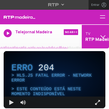
Entrar
Telejornal Madeira
NO AR
TV
RTP Madei
ERRO
204
HLS.JS FATAL ERROR - NETWORK
ERROR
ESTE CONTEÚDO ESTÁ NESTE
MOMENTO INDISPONÍVEL