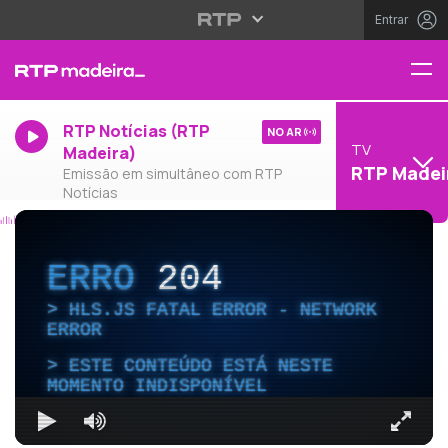
Entrar
RTP Notícias (RTP
NO AR
TV
Madeira)
RTP Madei
Emissão em simultâneo com RTP
Notícias
ERRO
204
HLS.JS FATAL ERROR - NETWORK
ERROR
ESTE CONTEÚDO ESTÁ NESTE
MOMENTO INDISPONÍVEL