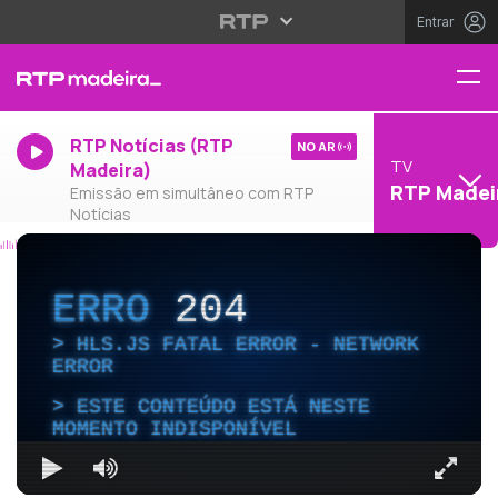
Entrar
RTP Notícias (RTP
NO AR
TV
Madeira)
RTP Madei
Emissão em simultâneo com RTP
Notícias
ERRO
204
HLS.JS FATAL ERROR - NETWORK
ERROR
ESTE CONTEÚDO ESTÁ NESTE
MOMENTO INDISPONÍVEL