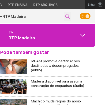
G
RTP ENSINA
RTP ARQUIVOS
Entrar
+ RTP Madeira
TV
RTP Madeira
Pode também gostar
IVBAM promove certificações
destinadas a desempregados
(áudio)
Madeira disponível para assumir
construção de esquadras (áudio)
Machico muda regras do apoio