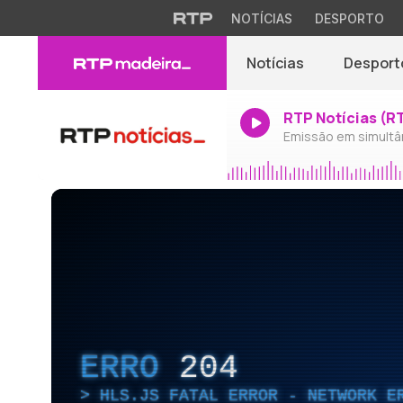
NOTÍCIAS
DESPORTO
Notícias
Desport
RTP Notícias (R
Emissão em simultâ
ERRO
204
HLS.JS FATAL ERROR - NETWORK E