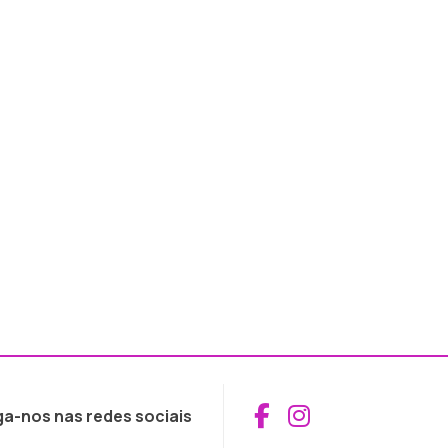
Aceder ao Fac
Aceder ao I
ga-nos nas redes sociais