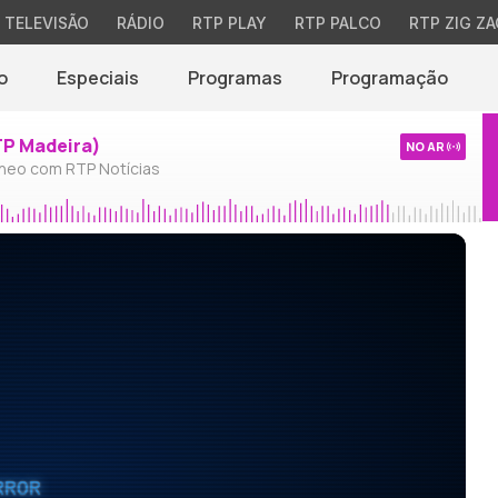
TELEVISÃO
RÁDIO
RTP PLAY
RTP PALCO
RTP ZIG ZA
o
Especiais
Programas
Programação
TP Madeira)
NO AR
neo com RTP Notícias
RROR