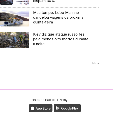
dispara 30%
Mau tempo: Lobo Marinho
cancelou viagens da próxima
quinta-feira
Kiev diz que ataque russo fez
pelo menos oito mortos durante
a noite
PUB
Instale a aplicação
RTP Play
ebook da RTP Madeira
nstagram da RTP Madeira