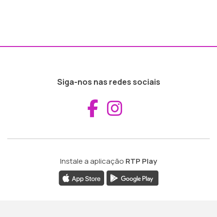
Siga-nos nas redes sociais
Aceder ao Fac
Aceder ao I
Instale a aplicação
RTP Play