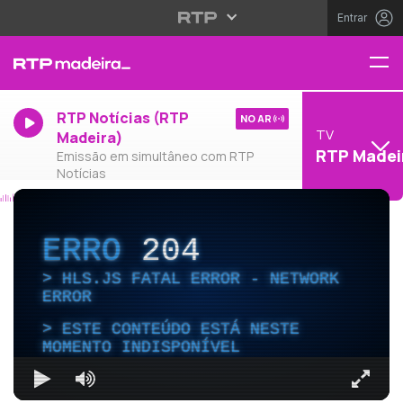
Entrar
RTP Notícias (RTP
NO AR
TV
Madeira)
RTP Madei
Emissão em simultâneo com RTP
Notícias
ERRO
204
HLS.JS FATAL ERROR - NETWORK
ERROR
ESTE CONTEÚDO ESTÁ NESTE
MOMENTO INDISPONÍVEL