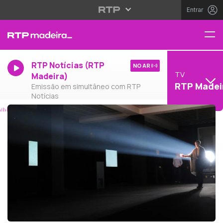
Entrar
RTP Notícias (RTP
NO AR
TV
Madeira)
RTP Madei
Emissão em simultâneo com RTP
Notícias