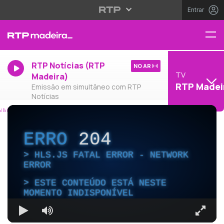
Entrar
RTP Notícias (RTP
NO AR
TV
Madeira)
RTP Madei
Emissão em simultâneo com RTP
Notícias
ERRO
204
HLS.JS FATAL ERROR - NETWORK
ERROR
ESTE CONTEÚDO ESTÁ NESTE
MOMENTO INDISPONÍVEL