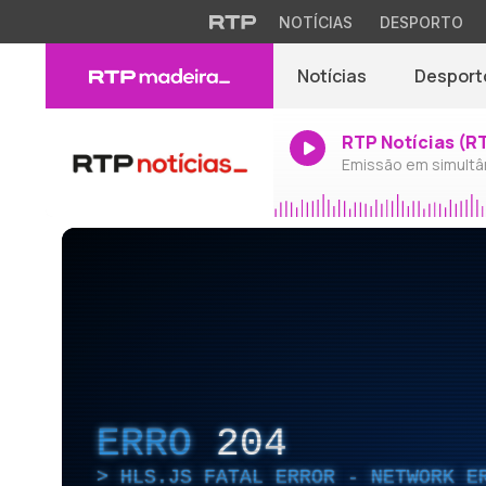
NOTÍCIAS
DESPORTO
Notícias
Desport
RTP Notícias (R
Emissão em simultâ
ERRO
204
HLS.JS FATAL ERROR - NETWORK E