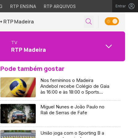
G
RTP ENSINA
RTP ARQUIVOS
Entrar
+ RTP Madeira
TV
RTP Madeira
Pode também gostar
Nos femininos o Madeira
Andebol recebe Colégio de Gaia
às 16:00 e às 18:00 o Sports
Madeira mede forças com o
Académico
Miguel Nunes e João Paulo no
Rali de Serras de Fafe
União joga com o Sporting B a