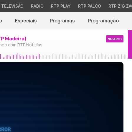
TELEVISÃO
RÁDIO
RTP PLAY
RTP PALCO
RTP ZIG ZA
o
Especiais
Programas
Programação
TP Madeira)
NO AR
neo com RTP Notícias
RROR