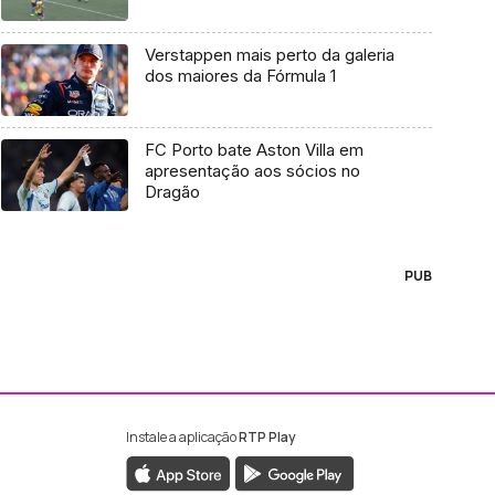
Verstappen mais perto da galeria
dos maiores da Fórmula 1
FC Porto bate Aston Villa em
apresentação aos sócios no
Dragão
PUB
Instale a aplicação
RTP Play
ebook da RTP Madeira
nstagram da RTP Madeira