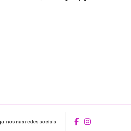
Aceder ao Fac
Aceder ao I
ga-nos nas redes sociais