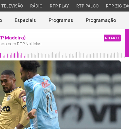
TELEVISÃO
RÁDIO
RTP PLAY
RTP PALCO
RTP ZIG ZA
o
Especiais
Programas
Programação
TP Madeira)
NO AR
neo com RTP Notícias