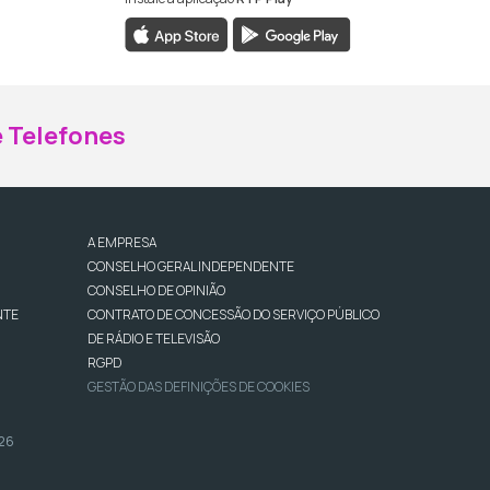
ebook da RTP Madeira
nstagram da RTP Madeira
 Telefones
A EMPRESA
CONSELHO GERAL INDEPENDENTE
CONSELHO DE OPINIÃO
NTE
CONTRATO DE CONCESSÃO DO SERVIÇO PÚBLICO
DE RÁDIO E TELEVISÃO
RGPD
GESTÃO DAS DEFINIÇÕES DE COOKIES
026