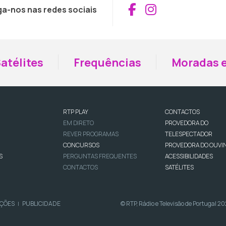
Aceder ao Fac
Aceder ao I
ga-nos nas redes sociais
atélites
Frequências
Moradas e
RTP PLAY
CONTACTOS
EM DIRETO
PROVEDORA DO
REVER PROGRAMAS
TELESPECTADOR
CONCURSOS
PROVEDORA DO OUVI
S
PERGUNTAS FREQUENTES
ACESSIBILIDADES
CONTACTOS
SATÉLITES
IÇÕES
PUBLICIDADE
© RTP, Rádio e Televisão de Portugal 2
|