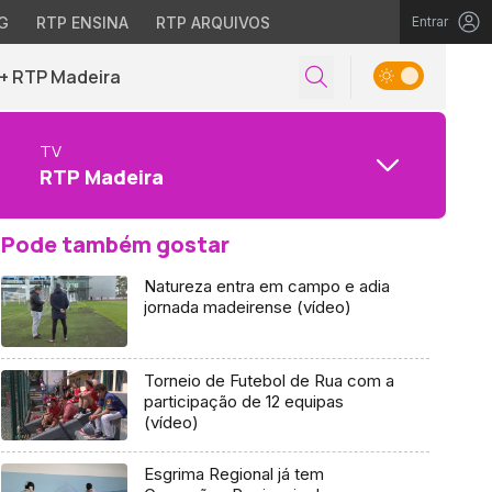
G
RTP ENSINA
RTP ARQUIVOS
Entrar
+ RTP Madeira
TV
RTP Madeira
Pode também gostar
Natureza entra em campo e adia
jornada madeirense (vídeo)
Torneio de Futebol de Rua com a
participação de 12 equipas
(vídeo)
Esgrima Regional já tem