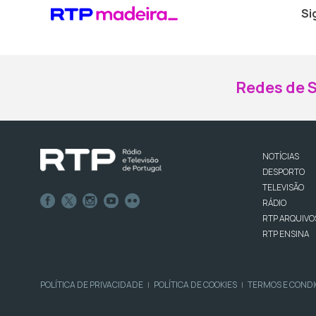
Si
Redes de S
NOTÍCIAS
DESPORTO
TELEVISÃO
RÁDIO
RTP ARQUIVO
RTP ENSINA
POLÍTICA DE PRIVACIDADE
POLÍTICA DE COOKIES
TERMOS E COND
|
|