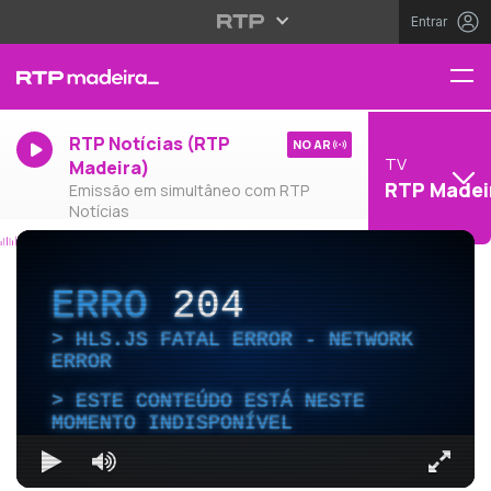
Entrar
RTP Notícias (RTP
NO AR
TV
Madeira)
RTP Madei
Emissão em simultâneo com RTP
Notícias
ERRO
204
HLS.JS FATAL ERROR - NETWORK
ERROR
ESTE CONTEÚDO ESTÁ NESTE
MOMENTO INDISPONÍVEL