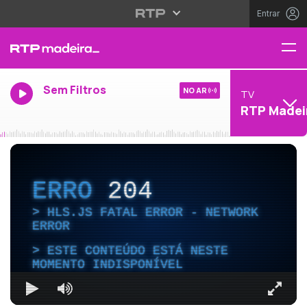
Entrar
Sem Filtros
NO AR
TV
RTP Madei
ERRO
204
HLS.JS FATAL ERROR - NETWORK
ERROR
ESTE CONTEÚDO ESTÁ NESTE
MOMENTO INDISPONÍVEL