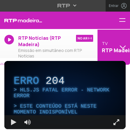
Entrar
RTP Notícias (RTP
NO AR
TV
Madeira)
RTP Madei
Emissão em simultâneo com RTP
Notícias
ERRO
204
HLS.JS FATAL ERROR - NETWORK
ERROR
ESTE CONTEÚDO ESTÁ NESTE
MOMENTO INDISPONÍVEL