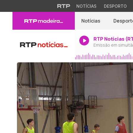
NOTÍCIAS
DESPORTO
Notícias
Desport
RTP Notícias (R
Emissão em simultâ