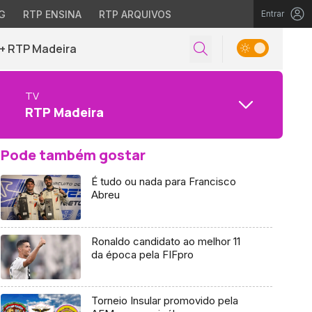
G
RTP ENSINA
RTP ARQUIVOS
Entrar
+ RTP Madeira
TV
RTP Madeira
Pode também gostar
É tudo ou nada para Francisco
Abreu
Ronaldo candidato ao melhor 11
da época pela FIFpro
Torneio Insular promovido pela