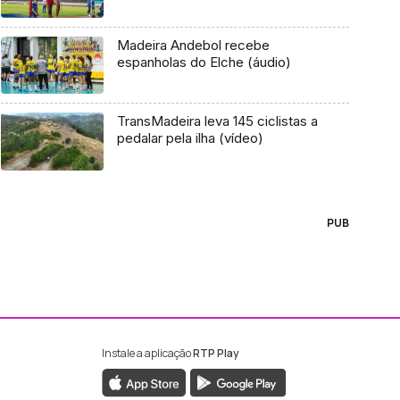
Madeira Andebol recebe
espanholas do Elche (áudio)
TransMadeira leva 145 ciclistas a
pedalar pela ilha (vídeo)
PUB
Instale a aplicação
RTP Play
ebook da RTP Madeira
nstagram da RTP Madeira