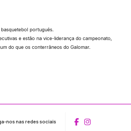
o basquetebol português.
ecutivas e estão na vice-liderança do campeonato,
um do que os conterrâneos do Galomar.
Aceder ao Fac
Aceder ao I
ga-nos nas redes sociais