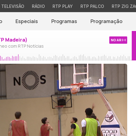
TELEVISÃO
RÁDIO
RTP PLAY
RTP PALCO
RTP ZIG ZA
o
Especiais
Programas
Programação
TP Madeira)
NO AR
neo com RTP Notícias