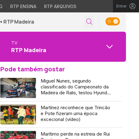
G
RTP ENSINA
RTP ARQUIVOS
Entrar
+ RTP Madeira
TV
RTP Madeira
Pode também gostar
Miguel Nunes, segundo
classificado do Campeonato da
Madeira de Ralis, testou Hyundai
I20 R5 para o Rali da Ribeira
Brava 2019
Martínez reconhece que Trincão
e Pote fizeram uma época
excecional (vídeo)
Marítimo perde na estreia de Rui