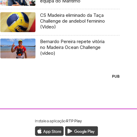
equipa do Marítimo
CS Madeira eliminado da Taça
Challenge de andebol feminino
(Vídeo)
Bernardo Pereira repete vitória
no Madeira Ocean Challenge
(vídeo)
PUB
Instale a aplicação
RTP Play
ebook da RTP Madeira
nstagram da RTP Madeira