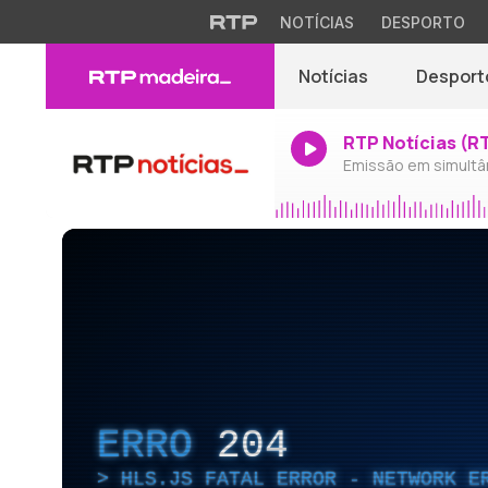
NOTÍCIAS
DESPORTO
Notícias
Desport
RTP Notícias (R
Emissão em simultâ
ERRO
204
HLS.JS FATAL ERROR - NETWORK E