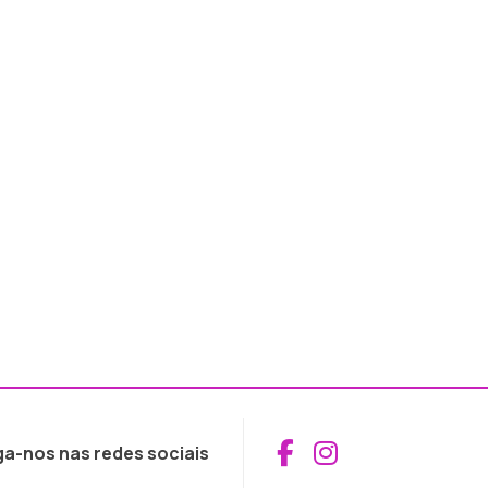
Aceder ao Fac
Aceder ao I
ga-nos nas redes sociais