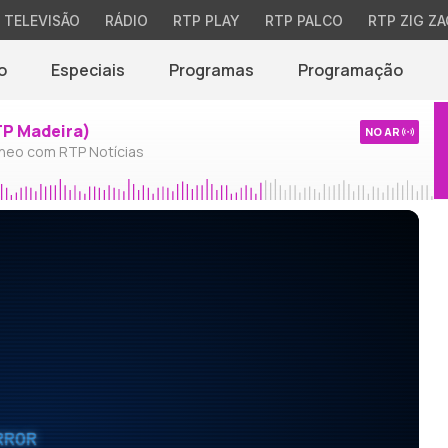
TELEVISÃO
RÁDIO
RTP PLAY
RTP PALCO
RTP ZIG ZA
o
Especiais
Programas
Programação
TP Madeira)
NO AR
neo com RTP Notícias
RROR